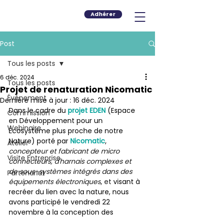
Adhérer
Post
Tous les posts
6 déc. 2024
Tous les posts
Projet de renaturation Nicomatic
Événement
Dernière mise à jour :
16 déc. 2024
Dans le cadre du 
projet EDEN
(Espace 
Commission
en Développement pour un 
Webinaire
Écosystème plus proche de notre 
Nature) porté par 
Nicomatic
, 
Atelier
concepteur et fabricant de micro 
Visite Entreprise
connecteurs, d'harnais complexes et 
de sous-systèmes intégrés dans des 
Partenariat
équipements électroniques
, et 
visant à 
recréer du lien avec la nature, nous 
avons participé le vendredi 22 
novembre à la conception des 