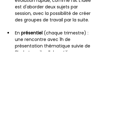
évolution rapide, comme l’IA. L'idée 
est d'aborder deux sujets par 
session, avec la possibilité de créer 
des groupes de travail par la suite.
En 
présentiel 
(chaque trimestre) : 
une rencontre avec 1h de 
présentation thématique suivie de 
2h de travail collaboratif.
iDÉE - Pour une Économie
Environnementale
Association en innovation et développement
pour une économie environnementale.
E-mail:
contact@idee-asso.fr
PARTENAIRES