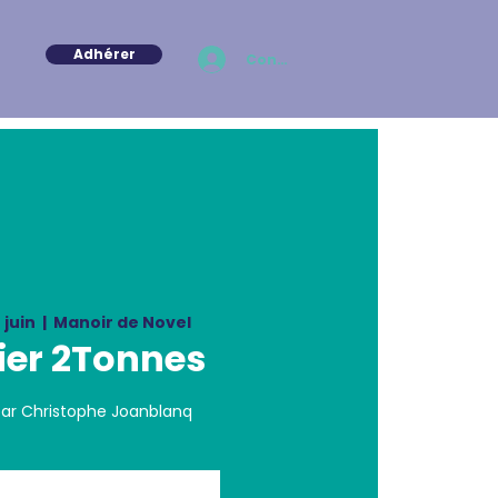
Adhérer
Connexion
 juin
  |  
Manoir de Novel
ier 2Tonnes
ar Christophe Joanblanq