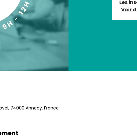
Les ins
Voir 
Novel, 74000 Annecy, France
nement