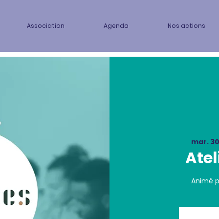
Association
Agenda
Nos actions
mar. 30
Atel
Animé p