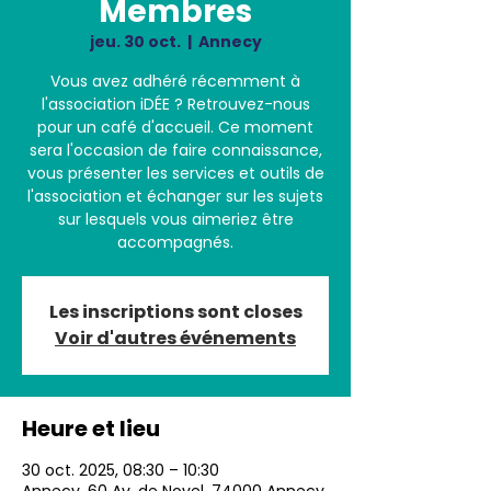
Membres
jeu. 30 oct.
  |  
Annecy
Vous avez adhéré récemment à
l'association iDÉE ? Retrouvez-nous
pour un café d'accueil. Ce moment
sera l'occasion de faire connaissance,
vous présenter les services et outils de
l'association et échanger sur les sujets
sur lesquels vous aimeriez être
accompagnés.
Les inscriptions sont closes
Voir d'autres événements
Heure et lieu
30 oct. 2025, 08:30 – 10:30