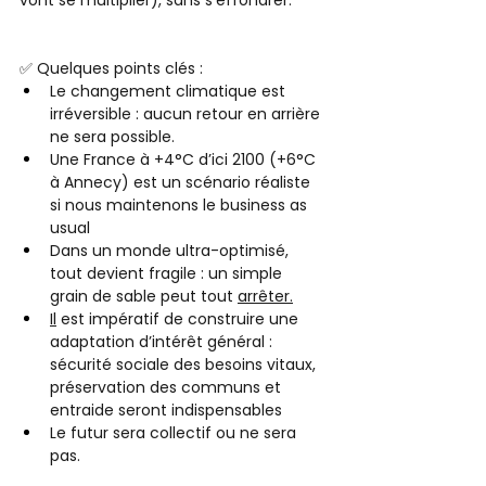
vont se multiplier), sans s’effondrer.
✅ Quelques points clés :
Le changement climatique est 
irréversible : aucun retour en arrière 
ne sera possible.
Une France à +4°C d’ici 2100 (+6°C 
à Annecy) est un scénario réaliste 
si nous maintenons le business as 
usual
Dans un monde ultra-optimisé, 
tout devient fragile : un simple 
grain de sable peut tout 
arrêter.
Il
 est impératif de construire une 
adaptation d’intérêt général : 
sécurité sociale des besoins vitaux, 
préservation des communs et 
entraide seront indispensables
Le futur sera collectif ou ne sera 
pas.