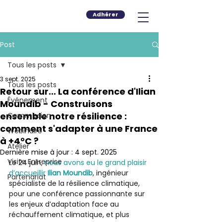
Adhérer
Post
Tous les posts
3 sept. 2025
Tous les posts
Retour sur... La conférence d'Ilian
Événement
Moundib - Construisons
ensemble notre résilience :
Commission
comment s'adapter à une France
Webinaire
à +4°C ?
Atelier
Dernière mise à jour :
4 sept. 2025
Visite Entreprise
Le 24 juin, 
nous avons eu le grand plaisir 
d’accueillir 
Ilian Moundib
, ingénieur 
Partenariat
spécialiste de la résilience climatique, 
pour une conférence passionnante sur 
les enjeux d’adaptation face au 
réchauffement climatique, et plus 