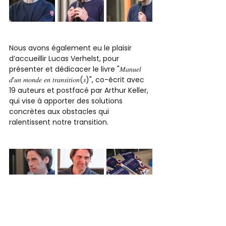
Nous avons également eu le plaisir 
d’accueillir Lucas Verhelst, pour 
présenter et dédicacer le livre "𝑀𝑎𝑛𝑢𝑒𝑙 
𝑑’𝑢𝑛 𝑚𝑜𝑛𝑑𝑒 𝑒𝑛 𝑡𝑟𝑎𝑛𝑠𝑖𝑡𝑖𝑜𝑛(𝑠)", co-écrit avec 
19 auteurs et postfacé par Arthur Keller, 
qui vise à apporter des solutions 
concrètes aux obstacles qui 
ralentissent notre transition. 
Un immense merci à tous nos 