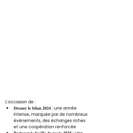
L’occasion de : 
𝐃𝐫𝐞𝐬𝐬𝐞𝐫 𝐥𝐞 𝐛𝐢𝐥𝐚𝐧 𝟐𝟎𝟐𝟒 : une année 
intense, marquée par de nombreux 
événements, des échanges riches 
et une coopération renforcée