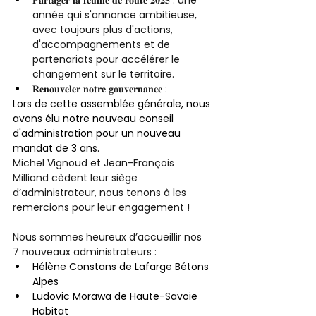
𝐏𝐚𝐫𝐭𝐚𝐠𝐞𝐫 𝐥𝐚 𝐟𝐞𝐮𝐢𝐥𝐥𝐞 𝐝𝐞 𝐫𝐨𝐮𝐭𝐞 𝟐𝟎𝟐𝟓 : une 
année qui s'annonce ambitieuse, 
avec toujours plus d'actions, 
d'accompagnements et de 
partenariats pour accélérer le 
changement sur le territoire.
𝐑𝐞𝐧𝐨𝐮𝐯𝐞𝐥𝐞𝐫 𝐧𝐨𝐭𝐫𝐞 𝐠𝐨𝐮𝐯𝐞𝐫𝐧𝐚𝐧𝐜𝐞 :
Lors de cette assemblée générale, nous 
avons élu notre nouveau conseil 
d'administration pour un nouveau 
mandat de 3 ans.
Michel Vignoud et Jean-François 
Milliand cèdent leur siège 
d’administrateur, nous tenons à les 
remercions pour leur engagement !
Nous sommes heureux d’accueillir nos 
7 nouveaux administrateurs : 
Hélène Constans de Lafarge Bétons 
Alpes
Ludovic Morawa de Haute-Savoie 
Habitat