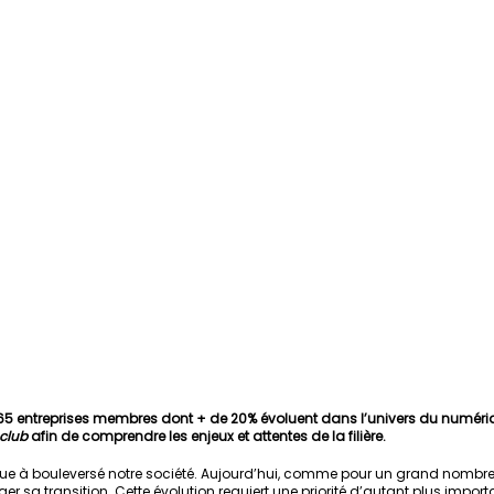
65 entreprises membres dont + de 20% évoluent dans l’univers du numériqu
club
 afin de comprendre les enjeux et attentes de la filière.
e à bouleversé notre société. Aujourd’hui, comme pour un grand nombre 
er sa transition. Cette évolution requiert une priorité d’autant plus importa