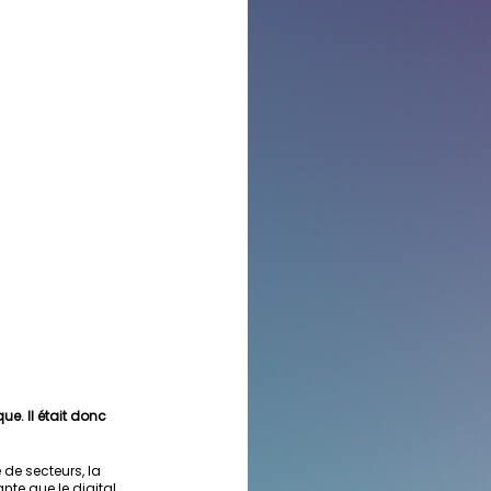
e. Il était donc 
de secteurs, la 
nte que le digital 