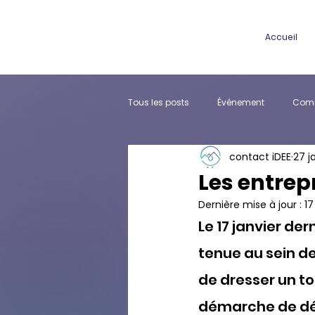
Accueil
Tous les posts
Événement
Comm
contact iDEE
27 j
Partenariat
Les entrep
Dernière mise à jour :
17
Le 17 janvier de
tenue au sein de
de dresser un tou
démarche de déc