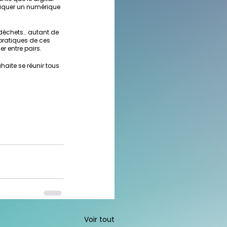
tiquer un numérique 
déchets… autant de 
pratiques de ces 
r entre pairs.
uhaite se réunir tous 
Voir tout