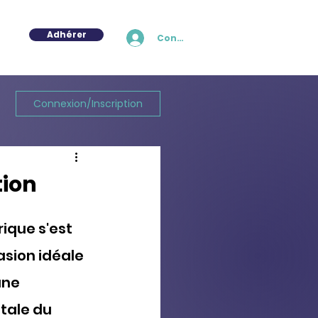
Adhérer
Connexion
Connexion/Inscription
tion
ique s'est 
asion idéale 
une 
tale du 