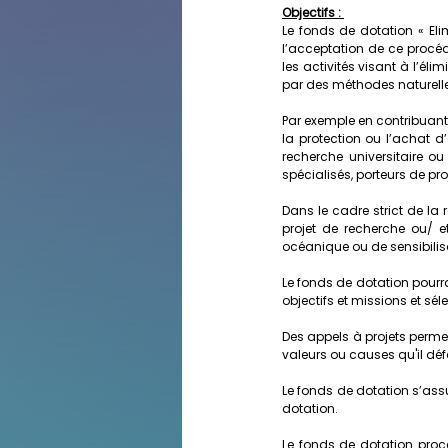
Objectifs : 
Le fonds de dotation « Eli
l’acceptation de ce procéd
les activités visant à l’é
par des méthodes naturell
Par exemple en contribuant à
la protection ou l’achat d
recherche universitaire ou
spécialisés, porteurs de pr
Dans le cadre strict de la 
projet de recherche ou/ 
océanique ou de sensibilis
Le fonds de dotation pourr
objectifs et missions et séle
Des appels à projets permett
valeurs ou causes qu'il déf
Le fonds de dotation s’assu
dotation.
Le fonds de dotation pro