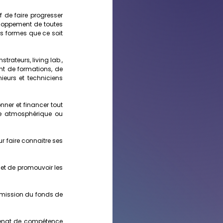
de faire progresser 
eloppement de toutes 
s formes que ce soit 
rateurs, living lab., 
t de formations, de 
eurs et techniciens 
ner et financer tout 
e atmosphérique ou 
 faire connaitre ses 
 et de promouvoir les 
 mission du fonds de 
énat de compétence 