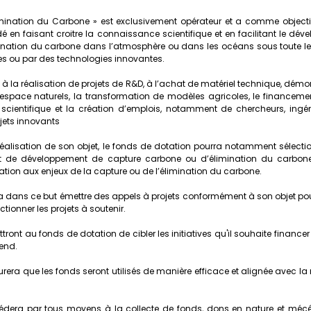
mination du Carbone » est exclusivement opérateur et a comme objectif 
é en faisant croitre la connaissance scientifique et en facilitant le dév
limination du carbone dans l’atmosphère ou dans les océans sous toute le
es ou par des technologies innovantes.
 la réalisation de projets de R&D, à l’achat de matériel technique, démonst
’espace naturels, la transformation de modèles agricoles, le financemen
 scientifique et la création d’emplois, notamment de chercheurs, ingéni
ojets innovants
réalisation de son objet, le fonds de dotation pourra notamment sélection
et de développement de capture carbone ou d’élimination du carbon
ation aux enjeux de la capture ou de l’élimination du carbone.
a dans ce but émettre des appels à projets conformément à son objet pour
ctionner les projets à soutenir.
ront au fonds de dotation de cibler les initiatives qu'il souhaite financer
end. 
rera que les fonds seront utilisés de manière efficace et alignée avec la
cédera par tous moyens à la collecte de fonds, dons en nature et méc