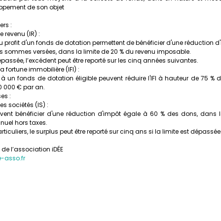
loppement de son objet
ers :
 revenu (IR) :
u profit d'un fonds de dotation permettent de bénéficier d'une réduction d'
s sommes versées, dans la limite de 20 % du revenu imposable.
dépassée, l’excédent peut être reporté sur les cinq années suivantes.
 fortune immobilière (IFI) :
 à un fonds de dotation éligible peuvent réduire l'IFI à hauteur de 75 %
0 000 € par an.
es :
s sociétés (IS) :
uvent bénéficier d'une réduction d'impôt égale à 60 % des dons, dans la
nnuel hors taxes.
culiers, le surplus peut être reporté sur cinq ans si la limite est dépassée
 de l’association iDÉE
-asso.fr