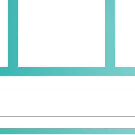
Retour sur... notre
Reto
Assemblée Générale
con