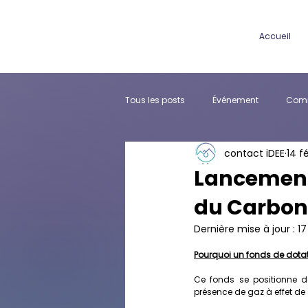
Accueil
Tous les posts
Événement
Comm
contact iDEE
14 f
Partenariat
Lancement 
du Carbon
Dernière mise à jour :
17
Pourquoi un fonds de dotat
Ce fonds se positionne d
présence de gaz à effet de 