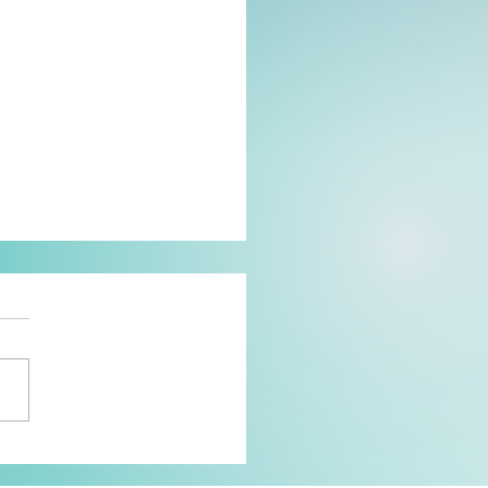
ur sur... Le diner
férence avec Laurent